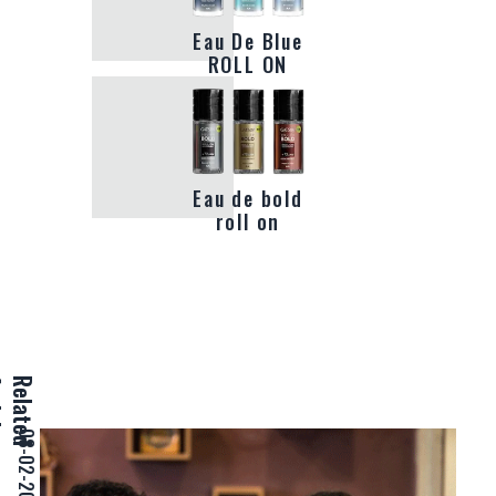
Eau De Blue
ROLL ON
Eau de bold
roll on
e
R
e
l
a
t
e
d
A
r
t
i
c
l
08-02-2017