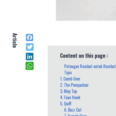
Article
Content on this page :
Potongan Rambut untuk Rambut
Tipis
1. Comb Over
2. The Pompadour
3. Mop Top
4. Faux Hawk
5. Quiff
6. Buzz Cut
7. French Crop