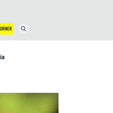
CORNER
ia