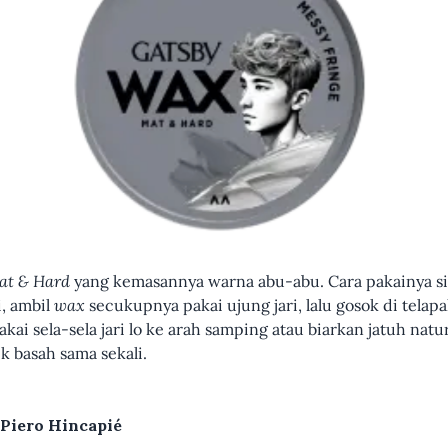
at & Hard
yang kemasannya warna abu-abu. Cara pakainya si
, ambil
wax
secukupnya pakai ujung jari, lalu gosok di tela
pakai sela-sela jari lo ke arah samping atau biarkan jatuh nat
k basah sama sekali.
 Piero Hincapié