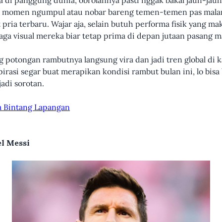
 di panggung dunia, obrolannya pasti nggak bakal jauh-jauh
k, momen ngumpul atau nobar bareng temen-temen pas malam
pria terbaru. Wajar aja, selain butuh performa fisik yang mak
aga visual mereka biar tetap prima di depan jutaan pasang m
 potongan rambutnya langsung vira dan jadi tren global di k
rasi segar buat merapikan kondisi rambut bulan ini, lo bisa
adi sorotan.
ra Bintang Lapangan
l Messi