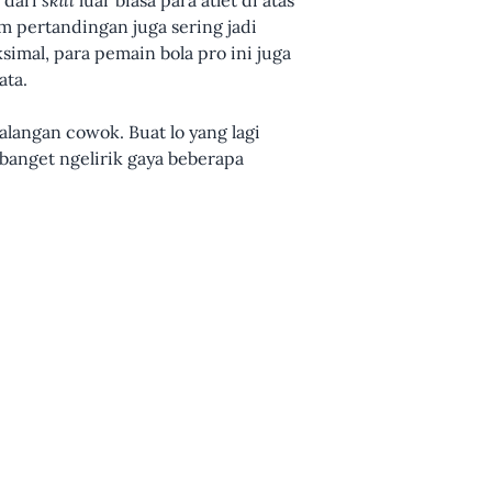
 dari
skill
luar biasa para atlet di atas
 pertandingan juga sering jadi
simal, para pemain bola pro ini juga
ata.
alangan cowok. Buat lo yang lagi
 banget ngelirik gaya beberapa