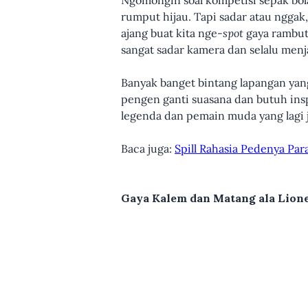
Ngomongin soal kompetisi sepak bola
rumput hijau. Tapi sadar atau ngga
ajang buat kita nge-
spot
gaya rambut 
sangat sadar kamera dan selalu menj
Banyak banget bintang lapangan yang
pengen ganti suasana dan butuh inspi
legenda dan pemain muda yang lagi j
Baca juga:
Spill Rahasia Pedenya Pa
Gaya Kalem dan Matang ala Lione