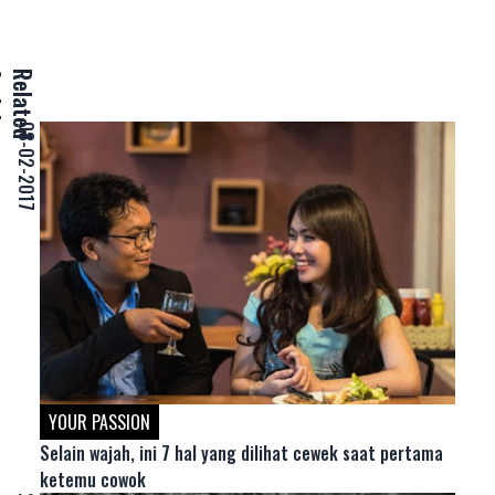
e
R
e
l
a
t
e
d
A
r
t
i
c
l
08-02-2017
YOUR PASSION
Selain wajah, ini 7 hal yang dilihat cewek saat pertama
ketemu cowok