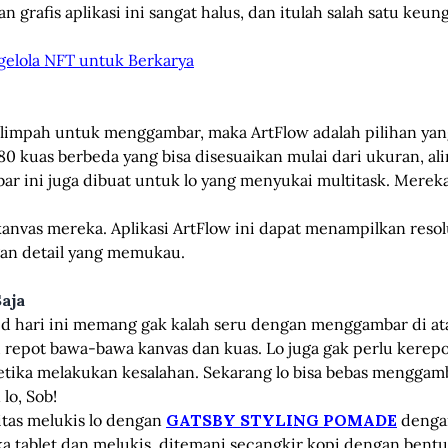
grafis aplikasi ini sangat halus, dan itulah salah satu keun
elola NFT untuk Berkarya
erlimpah untuk menggambar, maka ArtFlow adalah pilihan yang
80 kuas berbeda yang bisa disesuaikan mulai dari ukuran, al
mbar ini juga dibuat untuk lo yang menyukai multitask. Merek
 kanvas mereka. Aplikasi ArtFlow ini dapat menampilkan reso
gan detail yang memukau.
aja
 hari ini memang gak kalah seru dengan menggambar di ata
lu repot bawa-bawa kanvas dan kuas. Lo juga gak perlu kere
etika melakukan kesalahan. Sekarang lo bisa bebas menggamb
lo, Sob!
itas melukis lo dengan
GATSBY STYLING POMADE
dengan
ka tablet dan melukis, ditemani secangkir kopi dengan bentu