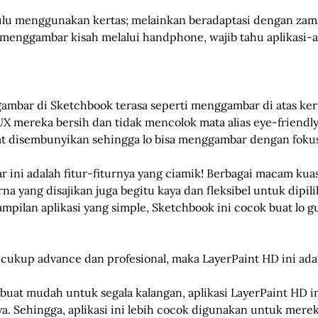
lulu menggunakan kertas; melainkan beradaptasi dengan zam
 menggambar kisah melalui handphone, wajib tahu aplikasi-
bar di Sketchbook terasa seperti menggambar di atas kertas
X mereka bersih dan tidak mencolok mata alias eye-friendly
at disembunyikan sehingga lo bisa menggambar dengan foku
 ini adalah fitur-fiturnya yang ciamik! Berbagai macam kua
rna yang disajikan juga begitu kaya dan fleksibel untuk dipil
pilan aplikasi yang simple, Sketchbook ini cocok buat lo gu
cukup advance dan profesional, maka LayerPaint HD ini ada
uat mudah untuk segala kalangan, aplikasi LayerPaint HD 
. Sehingga, aplikasi ini lebih cocok digunakan untuk mere