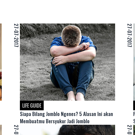
27-07-2017
27-07-2017
LIFE GUIDE
Siapa Bilang Jomblo Ngenes? 5 Alasan Ini akan
Membuatmu Bersyukur Jadi Jomblo