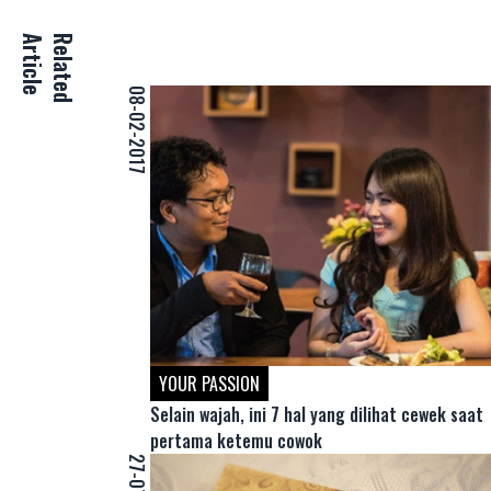
e
R
e
l
a
t
e
d
A
r
t
i
c
l
08-02-2017
YOUR PASSION
Selain wajah, ini 7 hal yang dilihat cewek saat
pertama ketemu cowok