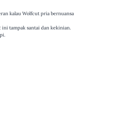
eran kalau Wolfcut pria bernuansa
t
ini tampak santai dan kekinian.
pi.