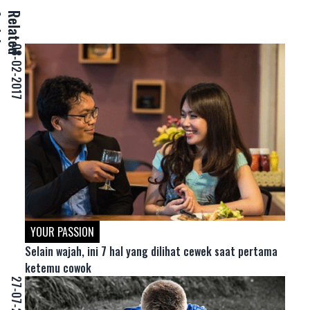
e
R
e
l
a
t
e
d
A
r
t
i
c
l
08-02-2017
YOUR PASSION
Selain wajah, ini 7 hal yang dilihat cewek saat pertama
ketemu cowok
27-07-2017